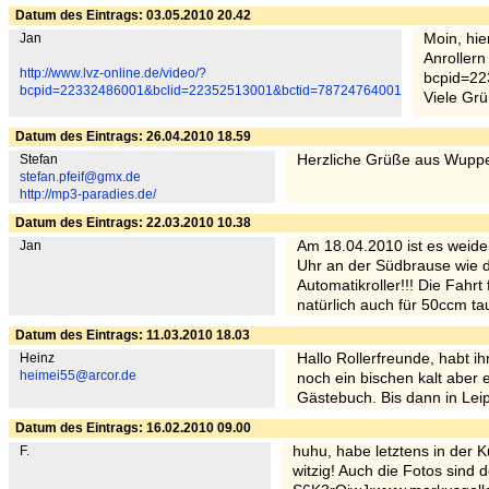
Datum des Eintrags: 03.05.2010 20.42
Jan
Moin, hi
Anrollern
http://www.lvz-online.de/video/?
bcpid=2
bcpid=22332486001&bclid=22352513001&bctid=78724764001
Viele Gr
Datum des Eintrags: 26.04.2010 18.59
Stefan
Herzliche Grüße aus Wuppe
stefan.pfeif@gmx.de
http://mp3-paradies.de/
Datum des Eintrags: 22.03.2010 10.38
Jan
Am 18.04.2010 ist es weider 
Uhr an der Südbrause wie di
Automatikroller!!! Die Fahrt
natürlich auch für 50ccm tau
Datum des Eintrags: 11.03.2010 18.03
Heinz
Hallo Rollerfreunde, habt i
heimei55@arcor.de
noch ein bischen kalt aber 
Gästebuch. Bis dann in Lei
Datum des Eintrags: 16.02.2010 09.00
F.
huhu, habe letztens in der
witzig! Auch die Fotos sind