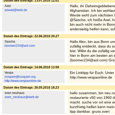
Datum des Eintrags: 13.07.2010 12.01
Axel
Hallo, ihr Daheimgeblieben
azwad@web.de
Afghanistan. Ich bin wohlau
Werde wohl zum nächsten St
@Sascha: ich heiße Axel, ha
bin auch nicht mehr in Bonn
anderweitig helfen kann, sch
Datum des Eintrags: 22.06.2010 20.27
Sascha
Hallo Alex, bin aus Bonn u
boomer234@aol.com
zufällig entdeckt, dass du 
bist. Willst du die zufällig 
hier in Bonn am besten an 
(boomer234@aol.com) Grü
Datum des Eintrags: 14.06.2010 13.59
Vespa
Ein Linktipp für Euch. Unter
nospam@nospam.org
http://www.vespaonline.de
http://www.vespaonline.de
Datum des Eintrags: 26.05.2010 18.23
sven neuhaus
hallo zusammen, bin neu n
sven_neuhaus@web.de
restaurierte v50 von 1960 d
macht. suche vor ort eine w
kurzfristig helfen kann mein
tipp dankbar. gruss sven