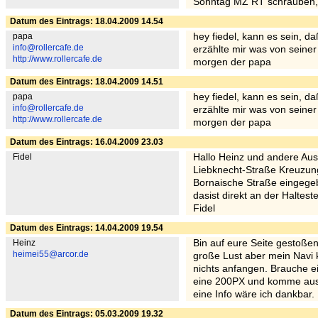
Sonntag MZ RT schrauben, h
Datum des Eintrags: 18.04.2009 14.54
papa
hey fiedel, kann es sein, d
info@rollercafe.de
erzählte mir was von seiner
http://www.rollercafe.de
morgen der papa
Datum des Eintrags: 18.04.2009 14.51
papa
hey fiedel, kann es sein, d
info@rollercafe.de
erzählte mir was von seiner
http://www.rollercafe.de
morgen der papa
Datum des Eintrags: 16.04.2009 23.03
Fidel
Hallo Heinz und andere Aus
Liebknecht-Straße Kreuzung
Bornaische Straße eingegeb
dasist direkt an der Haltes
Fidel
Datum des Eintrags: 14.04.2009 19.54
Heinz
Bin auf eure Seite gestoßen
heimei55@arcor.de
große Lust aber mein Navi 
nichts anfangen. Brauche e
eine 200PX und komme aus Z
eine Info wäre ich dankbar.
Datum des Eintrags: 05.03.2009 19.32