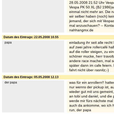
28.05.2008 21:52 Uhr Vesp
Vespa PK 50 XL (BJ 1986)au
einmal nicht mehr an. Die n
wir selber haben (noch) kein
jemand, der sich mit Vespas
mal anzuschauen? -- Kontak
nahhangmx.de
Datum des Eintrags: 22.05.2008 10.55
papa
einladung ihr seit alle rech
auf zwei jahre rollercafé h
auf die roller steigen, zu e
schöner mucke, herr travolt
andere race machen, mal se
später dann im cafe feiern. 
fahrt nicht über rasnitz;-)
Datum des Eintrags: 05.05.2008 12.13
der papa
was für ein anrollern!! hat
nur wenns der pickup ist, au
wieder gut mit uns gemeint,
an tobi und daniel, und die 
werde mir fürs nächste mal 
auch da ankomme, wo ich hin
run, der papa