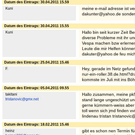
Datum des Eintrags: 30.04.2011 15.59
Kuni
meine e-mail adresse ist v
dakunter@yahoo.de sonde
Datum des Eintrags: 30.04.2011 15.55
Kuni
Hallo bin seit kurzer Zeit 
diverse Probleme mit ihr un
Vespa machen bzw erlernen
Leute die mir Helfen können
dakuter@yahoo.de feu mich 
Datum des Eintrags: 25.04.2011 15.46
F.
Hey, gerade im Netz gefund
nur-ein-roller.38.de.html?d
kommste im Juli mit ins Bö
Datum des Eintrags: 05.04.2011 09.55
takitani
Hallo zusammen, meine pk50
tristanovic@gmx.net
stand lange ungeschützt un
gerne kümmern-weiss aber n
toll wenn sich jmd finden vv
lindenau tristan tristanovi
Datum des Eintrags: 18.02.2011 15.46
heinz
gibt es schon nen Termin fü