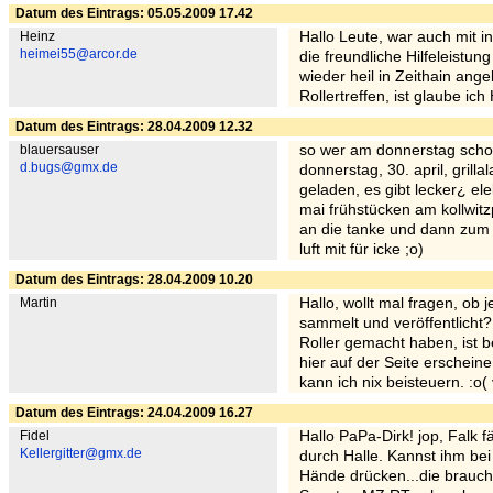
Datum des Eintrags: 05.05.2009 17.42
Heinz
Hallo Leute, war auch mit i
heimei55@arcor.de
die freundliche Hilfeleist
wieder heil in Zeithain an
Rollertreffen, ist glaube ic
Datum des Eintrags: 28.04.2009 12.32
blauersauser
so wer am donnerstag schon n
d.bugs@gmx.de
donnerstag, 30. april, gril
geladen, es gibt lecker¿ el
mai frühstücken am kollwitz
an die tanke und dann zum w
luft mit für icke ;o)
Datum des Eintrags: 28.04.2009 10.20
Martin
Hallo, wollt mal fragen, ob 
sammelt und veröffentlicht
Roller gemacht haben, ist 
hier auf der Seite erschein
kann ich nix beisteuern. :o(
Datum des Eintrags: 24.04.2009 16.27
Fidel
Hallo PaPa-Dirk! jop, Falk f
Kellergitter@gmx.de
durch Halle. Kannst ihm be
Hände drücken...die brauch