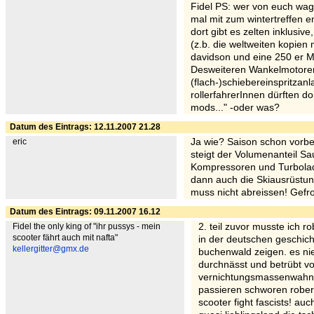
Fidel PS: wer von euch wagha
mal mit zum wintertreffen e
dort gibt es zelten inklusiv
(z.b. die weltweiten kopie
davidson und eine 250 er M
Desweiteren Wankelmotore
(flach-)schiebereinspritzan
rollerfahrerInnen dürften do
mods..." -oder was?
Datum des Eintrags: 12.11.2007 21.28
eric
Ja wie? Saison schon vorbei
steigt der Volumenanteil Sau
Kompressoren und Turbolad
dann auch die Skiausrüstung
muss nicht abreissen! Gefr
Datum des Eintrags: 09.11.2007 16.12
Fidel the only king of "ihr pussys - mein
2. teil zuvor musste ich 
scooter fährt auch mit nafta"
in der deutschen geschich
kellergitter@gmx.de
buchenwald zeigen. es nies
durchnässt und betrübt v
vernichtungsmassenwahn a
passieren schworen rober
scooter fight fascists! au