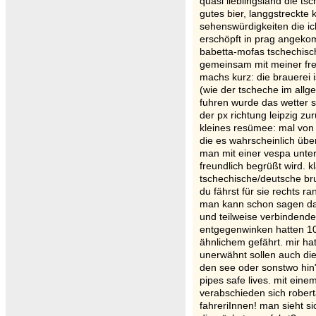
quasi lieblingsland die ts
gutes bier, langgstreckte
sehenswürdigkeiten die ich 
erschöpft in prag angeko
babetta-mofas tschechisc
gemeinsam mit meiner freun
machs kurz: die brauerei i
(wie der tscheche im all
fuhren wurde das wetter s
der px richtung leipzig z
kleines resümee: mal vo
die es wahrscheinlich übe
man mit einer vespa unter
freundlich begrüßt wird. k
tschechische/deutsche br
du fährst für sie rechts r
man kann schon sagen das
und teilweise verbindendes
entgegenwinken hatten 100
ähnlichem gefährt. mir hat
unerwähnt sollen auch di
den see oder sonstwo hin
pipes safe lives. mit ein
verabschieden sich robert
fahreriInnen! man sieht si