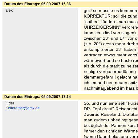
Datum des Eintrags: 06.09.2007 15.36
alex
geil! so musste es kommen. 
KORREKTUR: soll die zündu
"später" zünden. man muss 
UHRZEIGERSINN" verdrehen (
kann ich n lied von singen)
zwischen 23° und 17° vor ob
(z.b. 20°) desto mehr drehm
unkomplizierter. 23° haben
vertragen etwas mehr vorzün
wärmewert und so haste rec
als durch die stadt zu heizen
richtige vergaserbedüsung.
klemmergefahr!! gelacht hab
ich jemand nen neuen spitz
nachmittag/abend im harz b
Datum des Eintrags: 05.09.2007 17.14
Fidel
So, und nun eine sehr kur
Kellergitter@gmx.de
DR- Topf drauf"-Reisebricht
Zweirad Reiseland. Die Sta
man zudem unbedingt gese
bezüglich der Pannen kurz f
immer den richtigen Wärme
(wenn Dauerbelastung vorg