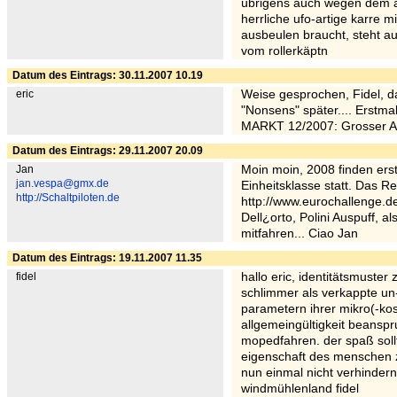
übrigens auch wegen dem ar
herrliche ufo-artige karre 
ausbeulen braucht, steht au
vom rollerkäptn
Datum des Eintrags: 30.11.2007 10.19
eric
Weise gesprochen, Fidel, d
"Nonsens" später.... Erstma
MARKT 12/2007: Grosser Art
Datum des Eintrags: 29.11.2007 20.09
Jan
Moin moin, 2008 finden ers
jan.vespa@gmx.de
Einheitsklasse statt. Das R
http://Schaltpiloten.de
http://www.eurochallenge.de
Dell¿orto, Polini Auspuff, a
mitfahren... Ciao Jan
Datum des Eintrags: 19.11.2007 11.35
fidel
hallo eric, identitätsmuster 
schlimmer als verkappte un-
parametern ihrer mikro(-k
allgemeingültigkeit beanspr
mopedfahren. der spaß sollt
eigenschaft des menschen zu
nun einmal nicht verhindern
windmühlenland fidel