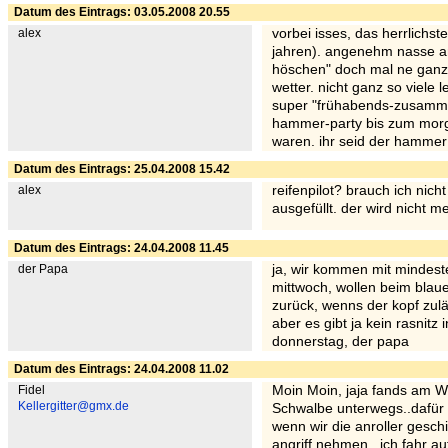
Datum des Eintrags: 03.05.2008 20.55
alex
vorbei isses, das herrlichste
jahren). angenehm nasse an
höschen" doch mal ne ganz 
wetter. nicht ganz so viele l
super "frühabends-zusamme
hammer-party bis zum morg
waren. ihr seid der hammer! 
Datum des Eintrags: 25.04.2008 15.42
alex
reifenpilot? brauch ich ni
ausgefüllt. der wird nicht meh
Datum des Eintrags: 24.04.2008 11.45
der Papa
ja, wir kommen mit mindest
mittwoch, wollen beim blaue
zurück, wenns der kopf zuläß
aber es gibt ja kein rasnitz 
donnerstag, der papa
Datum des Eintrags: 24.04.2008 11.02
Fidel
Moin Moin, jaja fands am W
Kellergitter@gmx.de
Schwalbe unterwegs..dafür l
wenn wir die anroller gesch
angriff nehmen.. ich fahr au