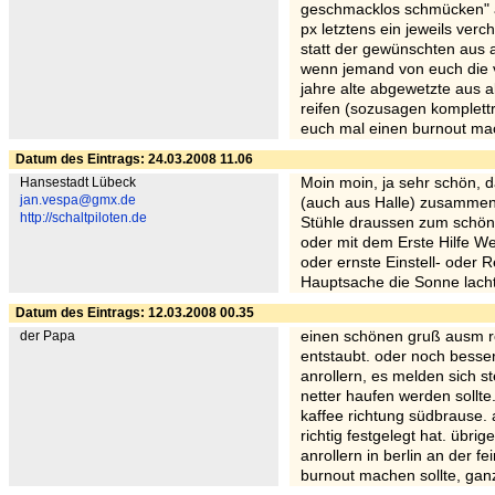
geschmacklos schmücken" ab
px letztens ein jeweils ve
statt der gewünschten aus 
wenn jemand von euch die 
jahre alte abgewetzte aus a
reifen (sozusagen komplettr
euch mal einen burnout mac
Datum des Eintrags: 24.03.2008 11.06
Hansestadt Lübeck
Moin moin, ja sehr schön, da
jan.vespa@gmx.de
(auch aus Halle) zusammen
http://schaltpiloten.de
Stühle draussen zum schön K
oder mit dem Erste Hilfe W
oder ernste Einstell- oder
Hauptsache die Sonne lacht
Datum des Eintrags: 12.03.2008 00.35
der Papa
einen schönen gruß ausm rol
entstaubt. oder noch besser,
anrollern, es melden sich s
netter haufen werden sollte
kaffee richtung südbrause. 
richtig festgelegt hat. übri
anrollern in berlin an der 
burnout machen sollte, ganz