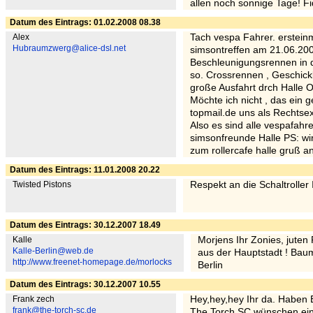
allen noch sonnige Tage! Fi
Datum des Eintrags: 01.02.2008 08.38
Alex
Tach vespa Fahrer. erstein
Hubraumzwerg@alice-dsl.net
simsontreffen am 21.06.2008
Beschleunigungsrennen in d
so. Crossrennen , Geschickl
große Ausfahrt drch Halle Op
Möchte ich nicht , das ei
topmail.de uns als Rechtse
Also es sind alle vespafahr
simsonfreunde Halle PS: wir
zum rollercafe halle gruß an
Datum des Eintrags: 11.01.2008 20.22
Twisted Pistons
Respekt an die Schaltroller I
Datum des Eintrags: 30.12.2007 18.49
Kalle
Morjens Ihr Zonies, jute
Kalle-Berlin@web.de
aus der Hauptstadt ! Bau
http://www.freenet-homepage.de/morlocks
Berlin
Datum des Eintrags: 30.12.2007 10.55
Frank zech
Hey,hey,hey Ihr da. Haben
frank@the-torch-sc.de
The Torch SC wünschen ein