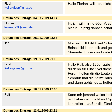
Fidel
Hallo Florian, willst du nich
Kellergitter@gmx.de
Datum des Eintrags: 04.03.2009 14.14
Florian
Hi, ich will mir ne 50er Ves
leverage2k@web.de
hier in Leipzig danach sch
Datum des Eintrags: 26.01.2009 23.57
Jan
Moinsen, UPDATE auf Schalt
Beinschild ist erstellt und
Stammtisch, ciao und viele
Datum des Eintrags: 19.01.2009 21.16
Fidel
Hallo Ralf, also 150er gab
Kellergitter@gmx.de
du denn für Eine? Versuch
Forum helfen dir die Leute 
Schraub mal die Kerze raus
und dann gehts los ... hoffe
Datum des Eintrags: 16.01.2009 17.06
Ralf
Kann mir jemand weiter hel
wohl aber geht nicht an ! S
kontrolliert ..außer die Zü
Datum des Eintrags: 11.01.2009 23.21