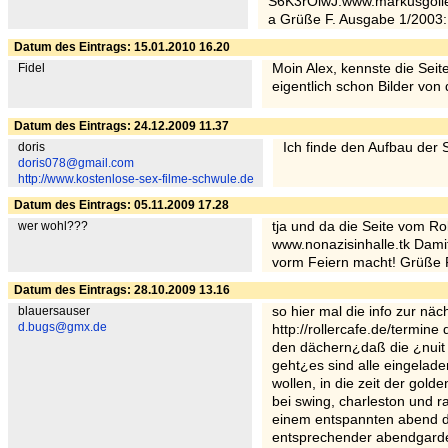
S6K3rOiwJ:www.markusgolle
a Grüße F. Ausgabe 1/2003
Datum des Eintrags: 15.01.2010 16.20
Fidel
Moin Alex, kennste die Seit
eigentlich schon Bilder vo
Datum des Eintrags: 24.12.2009 11.37
doris
Ich finde den Aufbau der S
doris078@gmail.com
http://www.kostenlose-sex-filme-schwule.de
Datum des Eintrags: 05.11.2009 17.28
wer wohl???
tja und da die Seite vom Rol
www.nonazisinhalle.tk Dami
vorm Feiern macht! Grüße 
Datum des Eintrags: 28.10.2009 13.16
blauersauser
so hier mal die info zur näc
d.bugs@gmx.de
http://rollercafe.de/termine
den dächern¿daß die ¿nuit 
geht¿es sind alle eingelade
wollen, in die zeit der go
bei swing, charleston und 
einem entspannten abend de
entsprechender abendgarde