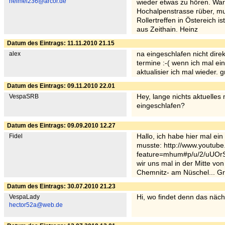
heimei236@arcor.de
wieder etwas zu hören. Wa
Hochalpenstrasse rüber, mu
Rollertreffen in Östereich i
aus Zeithain. Heinz
Datum des Eintrags: 11.11.2010 21.15
alex
na eingeschlafen nicht dire
termine :-( wenn ich mal ei
aktualisier ich mal wieder. 
Datum des Eintrags: 09.11.2010 22.01
VespaSRB
Hey, lange nichts aktuelles 
eingeschlafen?
Datum des Eintrags: 09.09.2010 12.27
Fidel
Hallo, ich habe hier mal e
musste: http://www.youtube
feature=mhum#p/u/2/uUOrS3g
wir uns mal in der Mitte von
Chemnitz- am Nüschel... Gr
Datum des Eintrags: 30.07.2010 21.23
VespaLady
Hi, wo findet denn das näch
hector52a@web.de