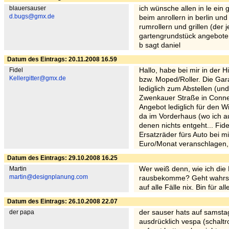
blauersauser
ich wünsche allen in le ein
d.bugs@gmx.de
beim anrollern in berlin u
rumrollern und grillen (der 
gartengrundstück angeboten 
b sagt daniel
Datum des Eintrags: 20.11.2008 16.59
Fidel
Hallo, habe bei mir in der 
Kellergitter@gmx.de
bzw. Moped/Roller. Die Gar
lediglich zum Abstellen (und
Zwenkauer Straße in Connew
Angebot lediglich für den W
da im Vorderhaus (wo ich
denen nichts entgeht... Fi
Ersatzräder fürs Auto bei m
Euro/Monat veranschlagen, 
Datum des Eintrags: 29.10.2008 16.25
Martin
Wer weiß denn, wie ich die
martin@designplanung.com
rausbekomme? Geht wahrsche
auf alle Fälle nix. Bin für al
Datum des Eintrags: 26.10.2008 22.07
der papa
der sauser hats auf samst
ausdrücklich vespa (schaltr