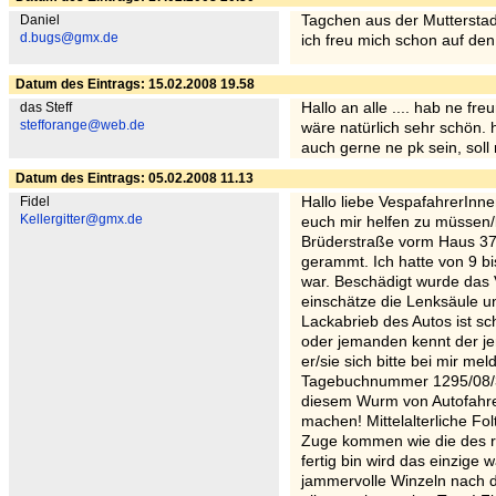
Daniel
Tagchen aus der Mutterstadt 
d.bugs@gmx.de
ich freu mich schon auf de
Datum des Eintrags: 15.02.2008 19.58
das Steff
Hallo an alle .... hab ne fr
stefforange@web.de
wäre natürlich sehr schön. 
auch gerne ne pk sein, soll 
Datum des Eintrags: 05.02.2008 11.13
Fidel
Hallo liebe VespafahrerInnen
Kellergitter@gmx.de
euch mir helfen zu müssen
Brüderstraße vorm Haus 37 
gerammt. Ich hatte von 9 b
war. Beschädigt wurde das 
einschätze die Lenksäule u
Lackabrieb des Autos ist 
oder jemanden kennt der j
er/sie sich bitte bei mir mel
Tagebuchnummer 1295/08/
diesem Wurm von Autofahrer:
machen! Mittelalterliche 
Zuge kommen wie die des r
fertig bin wird das einzige 
jammervolle Winzeln nach 