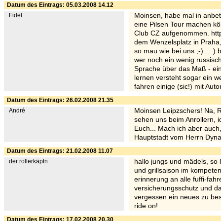
Datum des Eintrags: 05.03.2008 14.12
Fidel
Moinsen, habe mal in anbet
eine Pilsen Tour machen k
Club CZ aufgenommen. http:
dem Wenzelsplatz in Praha, h
so mau wie bei uns ;-) ... 
wer noch ein wenig russisch
Sprache über das Maß - ein B
lernen versteht sogar ein w
fahren einige (sic!) mit Aut
Datum des Eintrags: 26.02.2008 21.35
André
Moinsen Leipzschers! Na, R
sehen uns beim Anrollern, ich
Euch... Mach ich aber auch
Hauptstadt vom Herrn Dyna
Datum des Eintrags: 21.02.2008 11.07
der rollerkäptn
hallo jungs und mädels, so 
und grillsaison im kompeten
erinnerung an alle fuffi-fah
versicherungsschutz und dam
vergessen ein neues zu be
ride on!
Datum des Eintrags: 17.02.2008 20.30