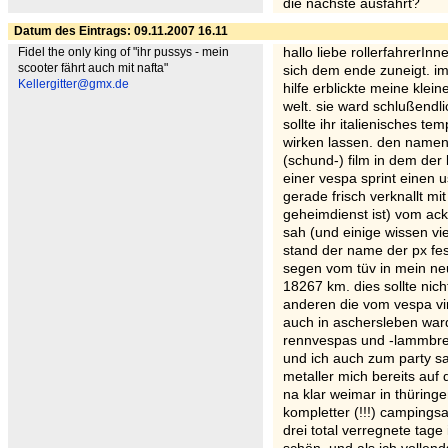
die nächste ausfahrt?
Datum des Eintrags: 09.11.2007 16.11
Fidel the only king of "ihr pussys - mein
hallo liebe rollerfahrerIn
scooter fährt auch mit nafta"
sich dem ende zuneigt. im
Kellergitter@gmx.de
hilfe erblickte meine klei
welt. sie ward schlußendl
sollte ihr italienisches t
wirken lassen. den namen
(schund-) film in dem der
einer vespa sprint einen u
gerade frisch verknallt mi
geheimdienst ist) vom acke
sah (und einige wissen vi
stand der name der px fes
segen vom tüv in mein neu
18267 km. dies sollte nic
anderen die vom vespa vir
auch in aschersleben war
rennvespas und -lammbrett
und ich auch zum party sa
metaller mich bereits auf 
na klar weimar in thüringen
kompletter (!!!) campingsa
drei total verregnete tag