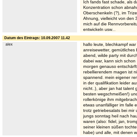
Ich fands fast schade, als 
Konzentration schon abnah
Oberschenkeln (?), im Triz
Ahnung, vielleicht von den 
mich auf die Rennvorbereitu
entwickeln usw...
Datum des Eintrags: 10.09.2007 11.42
alex
hallo leute, blechkampf war
anreisewetter, gemütliches
abend, wilde party mit durc
dabei war, kann sich schon 
morgen genauso entschärft,
rebellierendem magen ist ni
spannend. mein eigener re
in der qualifikation leider 
nicht..), aber jan hat talent
besten wegschmeißen!) und n
rollerkönige ihm mitgebrach
etwas unanfälliger im falle
trotz getriebesalats bei mir
jungs sonntag heil nach ha
waren (also: fidel, jan, trom
seiner kleinen süßen tocht
habe) und alle, mit denen wi