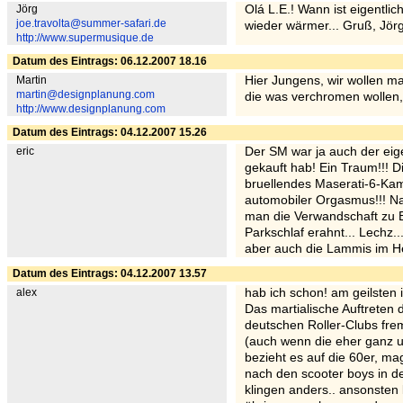
Jörg
Olá L.E.! Wann ist eigentli
joe.travolta@summer-safari.de
wieder wärmer... Gruß, Jör
http://www.supermusique.de
Datum des Eintrags: 06.12.2007 18.16
Martin
Hier Jungens, wir wollen m
martin@designplanung.com
die was verchromen wollen,
http://www.designplanung.com
Datum des Eintrags: 04.12.2007 15.26
eric
Der SM war ja auch der eig
gekauft hab! Ein Traum!!! 
bruellendes Maserati-6-Kam
automobiler Orgasmus!!! Nat
man die Verwandschaft zu B
Parkschlaf erahnt... Lechz
aber auch die Lammis im Hef
Datum des Eintrags: 04.12.2007 13.57
alex
hab ich schon! am geilsten 
Das martialische Auftreten 
deutschen Roller-Clubs fre
(auch wenn die eher ganz u
bezieht es auf die 60er, ma
nach den scooter boys in de
klingen anders.. ansonsten k