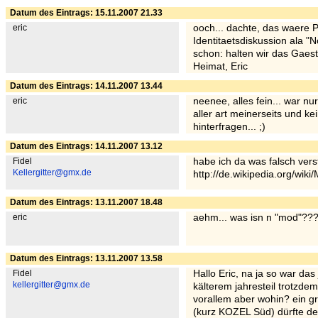
Datum des Eintrags: 15.11.2007 21.33
eric
ooch... dachte, das waere P
Identitaetsdiskussion ala "
schon: halten wir das Gaest
Heimat, Eric
Datum des Eintrags: 14.11.2007 13.44
eric
neenee, alles fein... war
aller art meinerseits und ke
hinterfragen... ;)
Datum des Eintrags: 14.11.2007 13.12
Fidel
habe ich da was falsch ver
Kellergitter@gmx.de
http://de.wikipedia.org/wiki
Datum des Eintrags: 13.11.2007 18.48
eric
aehm... was isn n "mod"??
Datum des Eintrags: 13.11.2007 13.58
Fidel
Hallo Eric, na ja so war das
kellergitter@gmx.de
kälterem jahresteil trotzdem
vorallem aber wohin? ein g
(kurz KOZEL Süd) dürfte de