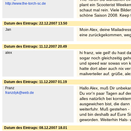
http://www.the-torch-sc.de
plant ein Scooterist Weeke
schaut mal rein. Viele Bilde
schöne Saison 2008. Keep t
Datum des Eintrags: 22.12.2007 13.50
Jan
Moin Alex, deine Mailadress
eine zurückgekommen, wege
Datum des Eintrags: 11.12.2007 20.49
alex
hi franz, wie geil! du hast
sogar noch gleichzeitig gehu
und speed war sowas von ko
hatte dort aber auch nix ve
mailverteiler auf. grüße, ale
Datum des Eintrags: 11.12.2007 01.19
Franz
Hallo Alex, muß Dir unbeka
franzdyk@web.de
Du vor'n paar Tagen auf der
alles natürlich bei korrekte
ausgewichen bist, die dann 
weiterfuhr. Muß gestehen - 
und bin deshalb auf Eure S
geworden. Weiterhin Hals- 
Datum des Eintrags: 08.12.2007 18.01