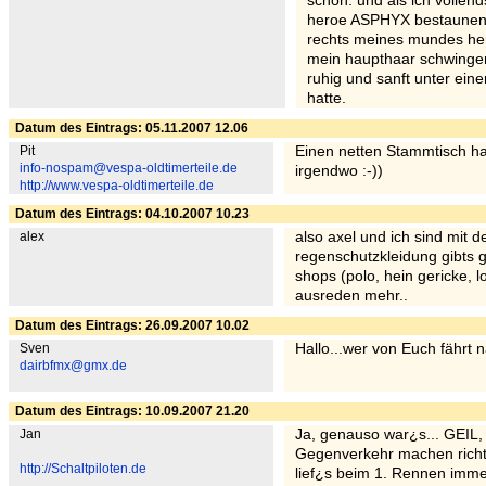
schön. und als ich vollend
heroe ASPHYX bestaunen d
rechts meines mundes her
mein haupthaar schwingen
ruhig und sanft unter eine
hatte.
Datum des Eintrags: 05.11.2007 12.06
Pit
Einen netten Stammtisch hab
info-nospam@vespa-oldtimerteile.de
irgendwo :-))
http://www.vespa-oldtimerteile.de
Datum des Eintrags: 04.10.2007 10.23
alex
also axel und ich sind mit 
regenschutzkleidung gibts 
shops (polo, hein gericke, lo
ausreden mehr..
Datum des Eintrags: 26.09.2007 10.02
Sven
Hallo...wer von Euch fährt 
dairbfmx@gmx.de
Datum des Eintrags: 10.09.2007 21.20
Jan
Ja, genauso war¿s... GEIL,
Gegenverkehr machen richt
http://Schaltpiloten.de
lief¿s beim 1. Rennen imme