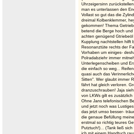
Uhrzeigersinn zurückstelle
man es unterlassen den End
Vollast so gut das die Zyli
dreimal Kolbenklemmer, hey
gekommen! Thema Getriebeö
betend die Berge hoch und r
achten genügend Gtriebeöl 
Kupplung nachtstellen hilft
Resonanztüte rechts der Fah
Vorhaben um einiges- deshal
Polradabziehr immer mitneh
Unterlegenscheiben und Er
die einfach so weg... Reife
quasi auch das Verinnerlic
Sitten". Wer glaubt immer 
fährt hat gleich verloren. 
dranzuschrauben! Jaja sieht
von LKWs gilt es zusätzlich
Ohne Jans telefonischen Be
und jetzt noch was Lustiges:
das jetzt umso besser- träu
die genaue Befüllung meine
erstmal so richtig teures Ge
Putztuch!)... (Tank ließ sic
ich mit einem Handtuch raus