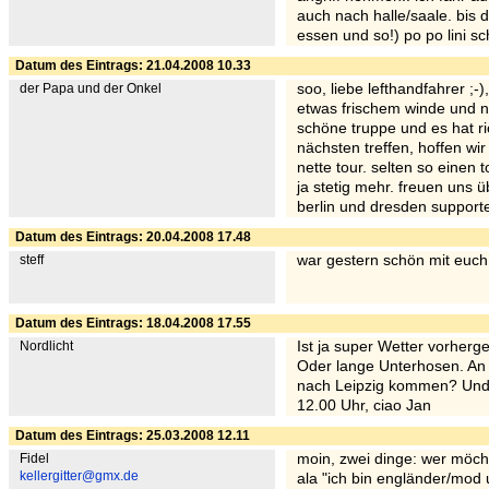
auch nach halle/saale. bis
essen und so!) po po lini sc
Datum des Eintrags: 21.04.2008 10.33
der Papa und der Onkel
soo, liebe lefthandfahrer ;-)
etwas frischem winde und n
schöne truppe und es hat r
nächsten treffen, hoffen w
nette tour. selten so eine
ja stetig mehr. freuen uns ü
berlin und dresden support
Datum des Eintrags: 20.04.2008 17.48
steff
war gestern schön mit euch .
Datum des Eintrags: 18.04.2008 17.55
Nordlicht
Ist ja super Wetter vorherg
Oder lange Unterhosen. An
nach Leipzig kommen? Und
12.00 Uhr, ciao Jan
Datum des Eintrags: 25.03.2008 12.11
Fidel
moin, zwei dinge: wer möch
kellergitter@gmx.de
ala "ich bin engländer/mo