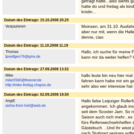
gefragt hatte...also siehts g
hatte do und freitag als kin
kristin...
Datum des Eintrags: 15.10.2008 20.25
Vespazieren
Moinsen, am 31.10. Ausfahrt
aber nur mit, wenn die Hall
denne, ciao
Datum des Eintrags: 11.10.2008 11.19
Thomas
Hallo, ich suche für meine
tpoettgen76@gmx.de
kann mir da weiter helfen?
Datum des Eintrags: 27.09.2008 13.52
Mike
hallo leute bin neu hier ma
mike5580@freenet.de
fahren kann habe mir ein ge
http://mike-freitag.chapso.de
sehr also wer interesse hat
Datum des Eintrags: 02.09.2008 19.50
AngiE
Hallo liebe Leipziger Rollerf
aloha-from-hell@web.de
angekommen. Ich glaub ins
seit dem Scooter Jam. So ri
Saison auch nich mehr...es 
fürs Reifenwechselnhelfen 
Gästebuch. ..Und ihr wisst j
nach Stuttgart verirren soll