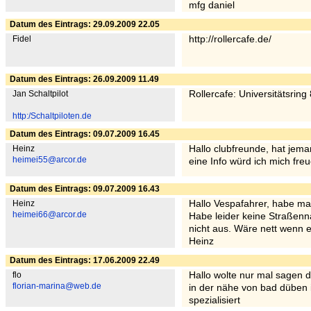
mfg daniel
Datum des Eintrags: 29.09.2009 22.05
Fidel
http://rollercafe.de/
Datum des Eintrags: 26.09.2009 11.49
Jan Schaltpilot
Rollercafe: Universitätsring
http:/Schaltpiloten.de
Datum des Eintrags: 09.07.2009 16.45
Heinz
Hallo clubfreunde, hat jema
heimei55@arcor.de
eine Info würd ich mich fre
Datum des Eintrags: 09.07.2009 16.43
Heinz
Hallo Vespafahrer, habe mal
heimei66@arcor.de
Habe leider keine Straßen
nicht aus. Wäre nett wenn e
Heinz
Datum des Eintrags: 17.06.2009 22.49
flo
Hallo wolte nur mal sagen d
florian-marina@web.de
in der nähe von bad düben i
spezialisiert