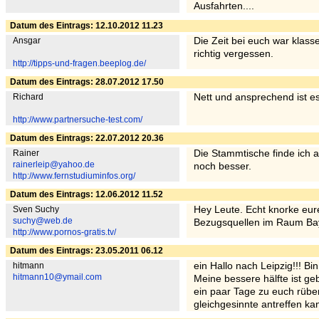
Ausfahrten....
Datum des Eintrags: 12.10.2012 11.23
Ansgar
Die Zeit bei euch war klass
richtig vergessen.
http://tipps-und-fragen.beeplog.de/
Datum des Eintrags: 28.07.2012 17.50
Richard
Nett und ansprechend ist es
http://www.partnersuche-test.com/
Datum des Eintrags: 22.07.2012 20.36
Rainer
Die Stammtische finde ich a
rainerleip@yahoo.de
noch besser.
http://www.fernstudiuminfos.org/
Datum des Eintrags: 12.06.2012 11.52
Sven Suchy
Hey Leute. Echt knorke eure
suchy@web.de
Bezugsquellen im Raum Baye
http://www.pornos-gratis.tv/
Datum des Eintrags: 23.05.2011 06.12
hitmann
ein Hallo nach Leipzig!!! Bi
hitmann10@ymail.com
Meine bessere hälfte ist ge
ein paar Tage zu euch rübe
gleichgesinnte antreffen ka