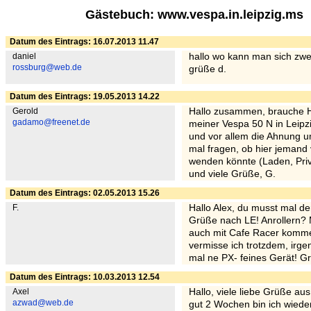
Gästebuch: www.vespa.in.leipzig.ms
Datum des Eintrags: 16.07.2013 11.47
daniel
hallo wo kann man sich zwec
rossburg@web.de
grüße d.
Datum des Eintrags: 19.05.2013 14.22
Gerold
Hallo zusammen, brauche Hi
gadamo@freenet.de
meiner Vespa 50 N in Leipzi
und vor allem die Ahnung u
mal fragen, ob hier jemand 
wenden könnte (Laden, Priv
und viele Grüße, G.
Datum des Eintrags: 02.05.2013 15.26
F.
Hallo Alex, du musst mal d
Grüße nach LE! Anrollern? M
auch mit Cafe Racer kommen
vermisse ich trotzdem, irg
mal ne PX- feines Gerät! G
Datum des Eintrags: 10.03.2013 12.54
Axel
Hallo, viele liebe Grüße a
azwad@web.de
gut 2 Wochen bin ich wiede